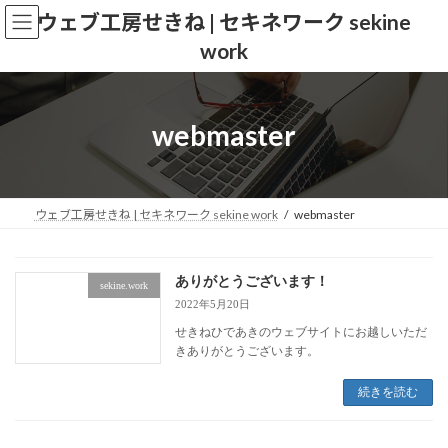
コ
ナ
ウェブ工房せきね | セキネワーク sekine
ン
ビ
work
テ
ゲ
ン
ー
ツ
シ
へ
ョ
webmaster
ス
ン
キ
に
ッ
移
プ
動
ウェブ工房せきね | セキネワーク sekine work
webmaster
ありがとうございます！
sekine.work
2022年5月20日
せきねひであきのウェブサイトにお越しいただ
きありがとうございます。
続きを読む